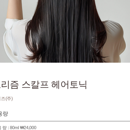
리즘 스칼프 헤어토닉
즈(주)
용량
 량 : 80ml ₩24,000