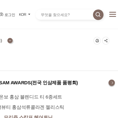
통합검색
KOR
로그인
)
-INSAM AWARDS(전국 인삼제품 품평회)
온보 홍삼 블렌디드 티 6종세트
너뷰티 홍삼석류콜라겐 젤리스틱
모리즘 스칼프 헤어토닉