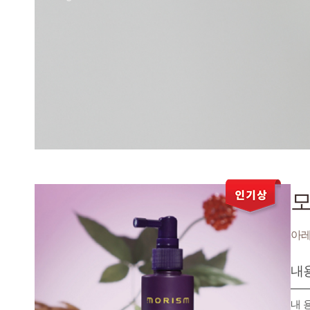
모
아레
내
내 용